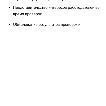
Представительство интересов работодателей во
время проверок
Обжалование результатов проверок и
наложенных штрафов
Юридическое сопровождение
при увольнении
Консультирование по вопросам законного
увольнения работников
Подготовка документов для увольнения (приказы,
акты, расчетные ведомости)
Защита интересов работодателей в случае
обжалования увольнения работниками