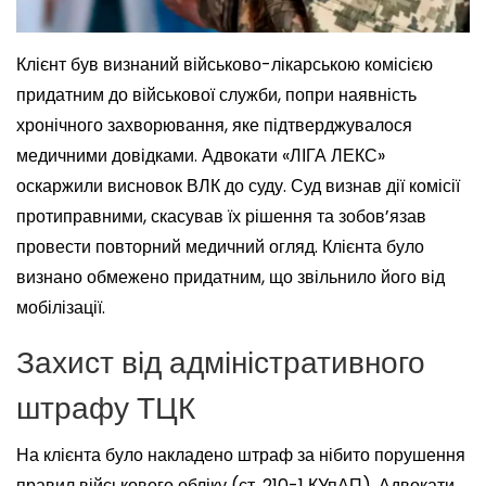
Клієнт був визнаний військово-лікарською комісією
придатним до військової служби, попри наявність
хронічного захворювання, яке підтверджувалося
медичними довідками. Адвокати «ЛІГА ЛЕКС»
оскаржили висновок ВЛК до суду. Суд визнав дії комісії
протиправними, скасував їх рішення та зобов’язав
провести повторний медичний огляд. Клієнта було
визнано обмежено придатним, що звільнило його від
мобілізації.
Захист від адміністративного
штрафу ТЦК
На клієнта було накладено штраф за нібито порушення
правил військового обліку (ст. 210-1 КУпАП). Адвокати