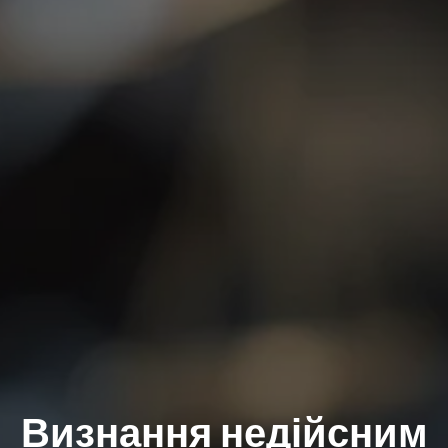
Визнання недійсним