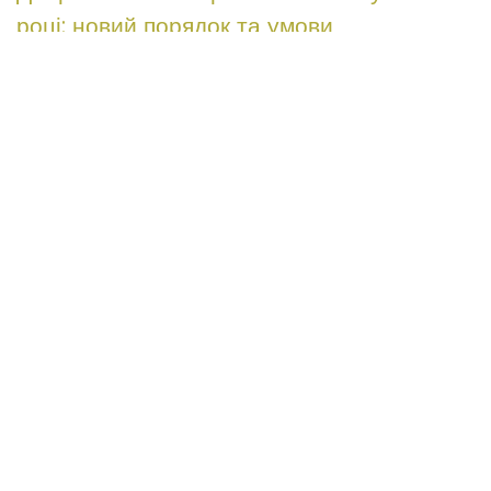
році: новий порядок та умови
Новий механізм добровільного
повернення із...
Далi >>
Нові військові контракти в Україні з 15
червня 2026 року
В Україні набула чинності постанова
Кабінету...
Далi >>
Оскарження бездіяльності ТЦК щодо
невнесення відомостей до Реєстру
«Оберіг»