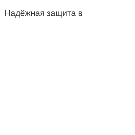
Надёжная защита в
административных делах
Административное право требует внимания к деталям
и быстрой реакции. Мы работаем так, чтобы клиенты
чувствовали уверенность и знали, что их права
защищены.
ОЗНАКОМЬТЕСЬ С НАШИМИ КЕЙСАМИ
1000+ успешно завершенных дел