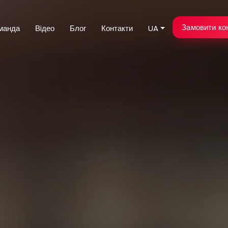
Замовити ко
манда
Вiдео
Блог
Контакти
UA