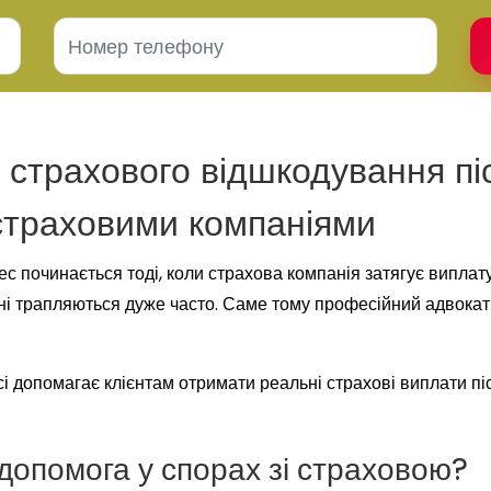
 страхового відшкодування пі
 страховими компаніями
с починається тоді, коли страхова компанія затягує виплату
раїні трапляються дуже часто. Саме тому професійний адвок
і допомагає клієнтам отримати реальні страхові виплати пі
допомога у спорах зі страховою?