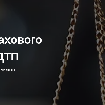
ахового
 ДТП
 після ДТП