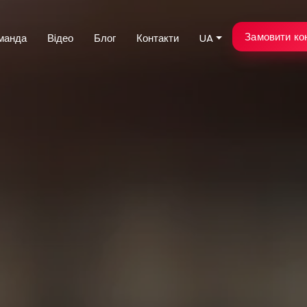
Замовити ко
манда
Вiдео
Блог
Контакти
UA