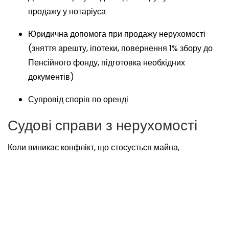
продажу у нотаріуса
Юридична допомога при продажу нерухомості
(зняття арешту, іпотеки, повернення 1% збору до
Пенсійного фонду, підготовка необхідних
документів)
Супровід спорів по оренді
Судові справи з нерухомості
Коли виникає конфлікт, що стосується майна,
вирішальним стає грамотний захист у суді. Наші юристи
з нерухомості в Одесі підготують документи, зберуть
докази та відстоюватимуть ваші інтереси в усіх
інстанціях.