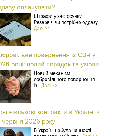
дразу оплачувати?
Штрафи у застосунку
Резерв+: чи потрібно одразу...
Далi >>
обровільне повернення із СЗЧ у
026 році: новий порядок та умови
Новий механізм
добровільного повернення
із...
Далi >>
ові військові контракти в Україні з
5 червня 2026 року
В Україні набула чинності