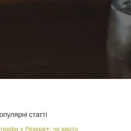
опулярні статті
трафи у Резерв+: чи варто