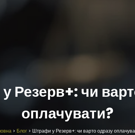
у Резерв+: чи варт
оплачувати?
ловна
>
Блог
>
Штрафи у Резерв+: чи варто одразу оплачув