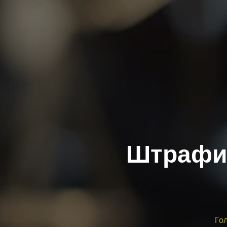
Штрафи 
Го