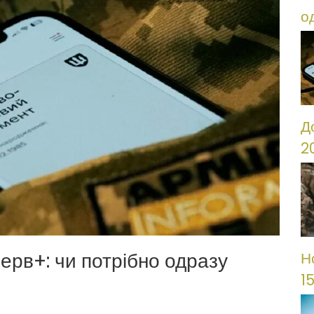
о
Д
2
ерв+: чи потрібно одразу
Н
1