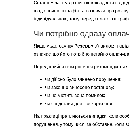
Останнім часом до військових адвокатів де
щодо появи штрафів та позначки про розшу
індивідуальною, тому перед сплатою штрафу
Чи потрібно одразу опл
Якщо у застосунку
Резерв+
з’явилося повід
означає, що його потрібно негайно оплачува
Перед прийняттям рішення рекомендується 
чи дійсно було вчинено порушення;
чи законно винесено постанову;
чи не містить вона помилок;
чи є підстави для її оскарження.
На практиці трапляються випадки, коли особ
порушення, у тому числі за обставин, коли в