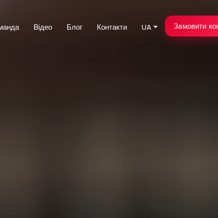
Замовити ко
манда
Вiдео
Блог
Контакти
UA