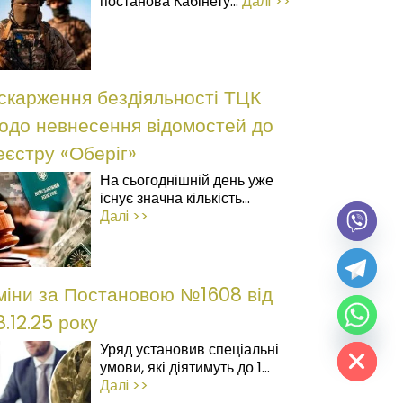
постанова Кабінету...
Далi >>
скарження бездіяльності ТЦК
одо невнесення відомостей до
еєстру «Оберіг»
На сьогоднішній день уже
існує значна кількість...
Далi >>
міни за Постановою №1608 від
8.12.25 року
Hide chaty
Уряд установив спеціальні
умови, які діятимуть до 1...
Далi >>