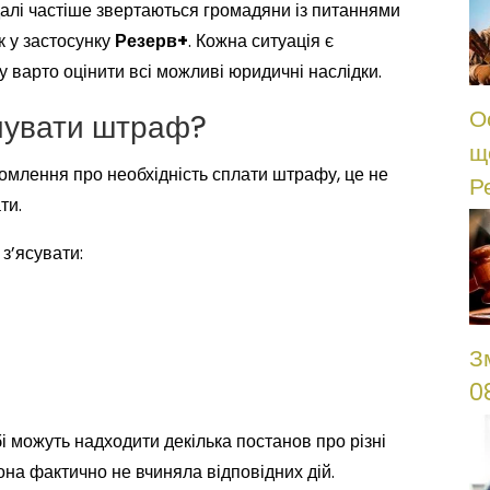
далі частіше звертаються громадяни із питаннями
к у застосунку
Резерв+
. Кожна ситуація є
 варто оцінити всі можливі юридичні наслідки.
О
ачувати штраф?
щ
омлення про необхідність сплати штрафу, це не
Р
ти.
з’ясувати:
З
0
і можуть надходити декілька постанов про різні
она фактично не вчиняла відповідних дій.